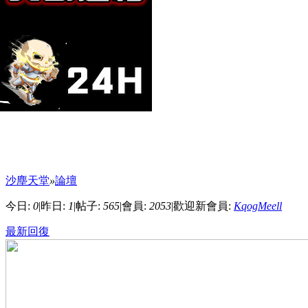
沙塵天堂
»
論壇
今日:
0
|
昨日:
1
|
帖子:
565
|
會員:
2053
|
歡迎新會員:
KqogMeell
最新回復