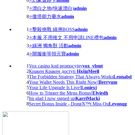
6
⭐幻象遺跡卡
admin
7
⭐漂白之地(快速漂白)
admin
8
⭐傲塔能力藥水
admin
1
⭐擊殺挑戰 綠洲BOSS
admin
2
⭐本服 不用推文 不用申請LINE禮包
admin
3
⭐綠洲 獨角獸 活動
admin
4
⭐開服衝等領元寶
admin
1
Vox casino kod promocyjny
vox_vbmt
2
Кракен Кракен доступ
HxijgMeell
3
The Forbidden Strategy That Always Works
Leonabd
4
Your Wallet Needs This Right Now!
Berryum
5
Your Life Upgrade Is Live!
Loniexj
6
How to Trigger the Mega Bonus!
Elviedh
7
Im glad I now signed up
KarriMacki
8
Secret Bonus Inside - DonвЂ™t Miss Ou
Levonqg