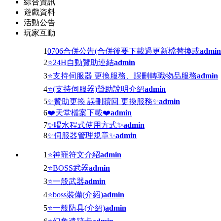
綜合資訊
遊戲資料
活動公告
玩家互動
1
0706合併公告(合併後要下載過更新檔替換或
admin
2
⭐24H自動贊助連結
admin
3
⭐支持伺服器 更換服務、誤刪轉職物品服務
admin
4
⭐(支持伺服器)贊助說明介紹
admin
5
✨贊助更換 誤刪贖回 更換服務✨
admin
6
❤️天堂檔案下載❤️
admin
7
✨喝水程式使用方式✨
admin
8
✨伺服器管理規章✨
admin
1
⭐神寵符文介紹
admin
2
⭐BOSS武器
admin
3
⭐一般武器
admin
4
⭐boss裝備(介紹)
admin
5
⭐一般防具(介紹)
admin